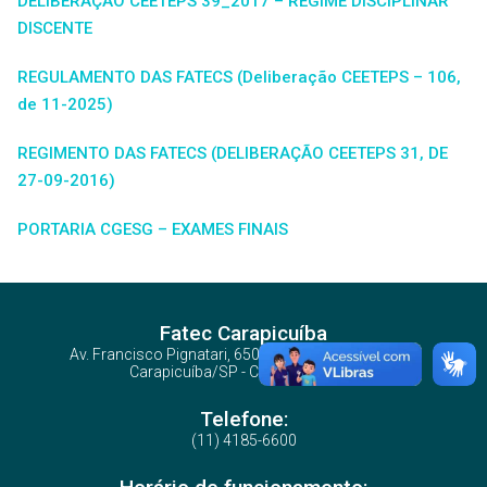
DELIBERAÇÃO CEETEPS 39_2017 – REGIME DISCIPLINAR
DISCENTE
REGULAMENTO DAS FATECS (Deliberação CEETEPS – 106,
de 11-2025)
REGIMENTO DAS FATECS (DELIBERAÇÃO CEETEPS 31, DE
27-09-2016)
PORTARIA CGESG – EXAMES FINAIS
Fatec Carapicuíba
Av. Francisco Pignatari, 650 - Vila Gustavo Correia -
Carapicuíba/SP - CEP: 06310-390
Telefone:
(11) 4185-6600